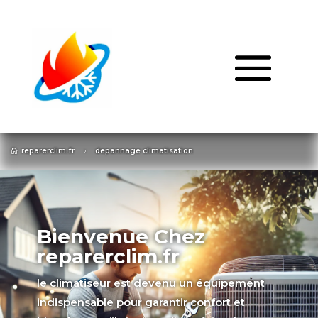
reparerclim.fr
depannage climatisation

5
Bienvenue Chez
reparerclim.fr
le climatiseur est devenu un équipement
indispensable pour garantir confort et