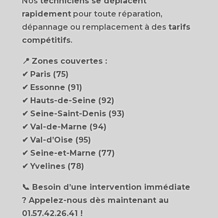
Nos
techniciens se déplacent
rapidement
pour toute réparation,
dépannage ou remplacement à des
tarifs
compétitifs
.
📍
Zones couvertes :
✔
Paris (75)
✔
Essonne (91)
✔
Hauts-de-Seine (92)
✔
Seine-Saint-Denis (93)
✔
Val-de-Marne (94)
✔
Val-d’Oise (95)
✔
Seine-et-Marne (77)
✔
Yvelines (78)
📞 Besoin d’une intervention immédiate
? Appelez-nous dès maintenant au
01.57.42.26.41 !