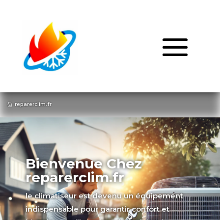
reparerclim.fr

Bienvenue Chez
reparerclim.fr
le climatiseur est devenu un équipement
indispensable pour garantir confort et