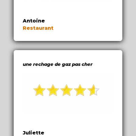
Antoine
Restaurant
une rechage de gaz pas cher
Juliette