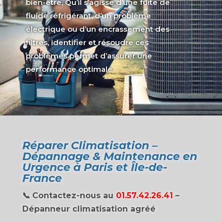
bien-être, Qu’il s’agisse d’une fuite de
fluide réfrigérant, d’un problème
électrique ou d’un encrassement des
filtres, identifier et résoudre ces
problèmes permet d’assurer une
performance optimale
Réparer Climatisation –
Dépannage & Maintenance en
Urgence à Paris et Île-de-
France
📞
Contactez-nous au
01.57.42.26.41
–
Dépanneur climatisation agréé