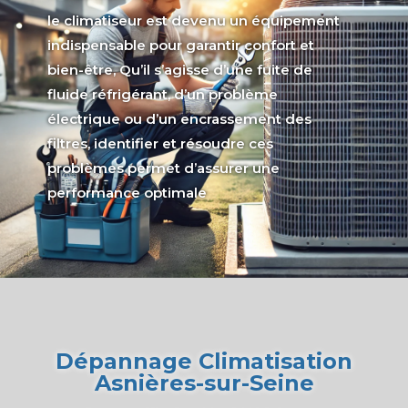
le climatiseur est devenu un équipement
indispensable pour garantir confort et
bien-être, Qu’il s’agisse d’une fuite de
fluide réfrigérant, d’un problème
électrique ou d’un encrassement des
filtres, identifier et résoudre ces
problèmes permet d’assurer une
performance optimale
Dépannage Climatisation
Asnières-sur-Seine