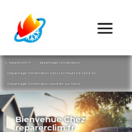
reparerclim.fr
depannage climatisation

5
5
Depannage Climatisation Dans Les Hauts De Seine 92
5
Dépannage Climatisation Asnières-sur-Seine
Bienvenue Chez
reparerclim.fr