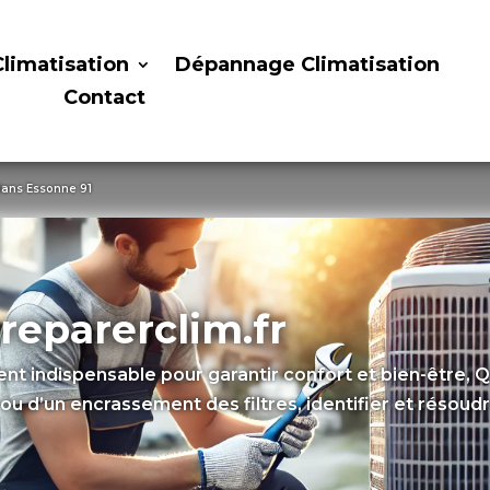
Climatisation
Dépannage Climatisation
Contact
ans Essonne 91
reparerclim.fr
t indispensable pour garantir confort et bien-être, Qu’
 ou d’un encrassement des filtres, identifier et réso