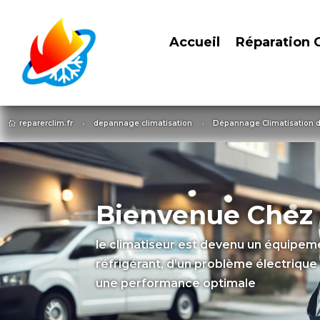
Accueil
Réparation 
reparerclim.fr
depannage climatisation
Dépannage Climatisation d

5
5
Bienvenue Chez 
le climatiseur est devenu un équipemen
réfrigérant, d’un problème électrique
une performance optimale