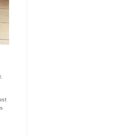
2
,
est
es