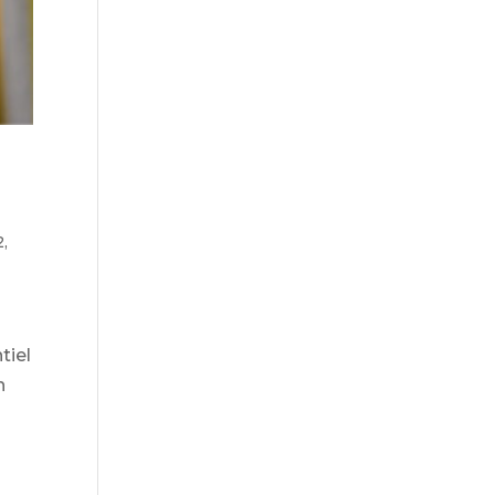
2
,
tiel
n